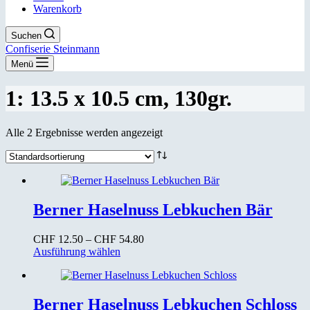
Warenkorb
Suchen
Confiserie Steinmann
Menü
1: 13.5 x 10.5 cm, 130gr.
Alle 2 Ergebnisse werden angezeigt
Berner Haselnuss Lebkuchen Bär
Preisspanne:
CHF
12.50
–
CHF
54.80
Dieses
CHF 12.50
Ausführung wählen
Produkt
bis
weist
CHF 54.80
mehrere
Varianten
Berner Haselnuss Lebkuchen Schloss