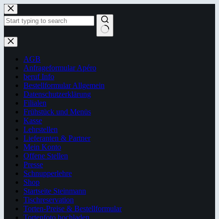
Zum
Inhalt
springen
Keine
Ergebnisse
AGB
Anfrageformular Apéro
beruf Info
Bestellformular Allgemein
Datenschutzerklärung
Filialen
Frühstück und Menüs
Kasse
Lehrstellen
Lieferanten & Partner
Mein Konto
Offene Stellen
Presse
Schnupperlehre
Shop
Startseite Steinmann
Tischreservation
Torten-Preise & Bestellformular
Tortenfoto hochladen