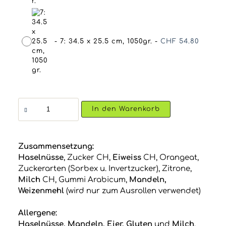
-
7: 34.5 x 25.5 cm, 1050gr.
-
CHF
54.80
Berner
In den Warenkorb
Haselnuss
Lebkuchen
Schloss
Menge
Zusammensetzung:
Haselnüsse
, Zucker CH,
Eiweiss
CH, Orangeat,
Zuckerarten (Sorbex u. Invertzucker), Zitrone,
Milch
CH, Gummi Arabicum,
Mandeln,
Weizenmehl
(wird nur zum Ausrollen verwendet)
Allergene:
Haselnüsse, Mandeln, Eier, Gluten
und
Milch
.