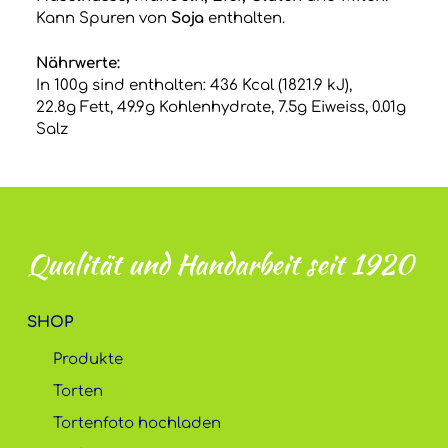
Kann Spuren von
Soja
enthalten.
Nährwerte:
In 100g sind enthalten: 436 Kcal (1821.9 kJ),
22.8g Fett, 49.9g Kohlenhydrate, 7.5g Eiweiss, 0.01g
Salz
Qualität und Handarbeit seit 1920
SHOP
Produkte
Torten
Tortenfoto hochladen