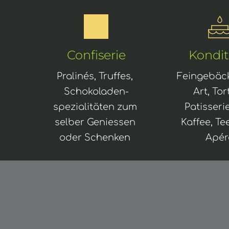
Confiserie
Kondit
Pralinés, Truffes, 
Feingebäcke
Schokoladen-
Art, Tort
spezialitäten zum 
Patisseri
selber Geniessen 
Kaffee, Te
oder Schenken 
Apér