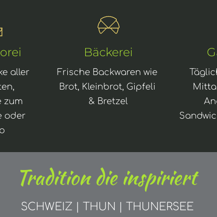
orei
Bäckerei
G
 aller 
Frische Backwaren wie 
Täglic
en, 
Brot, Kleinbrot, Gipfeli 
Mitt
e zum 
& Bretzel
An
e oder 
Sandwic
o
Tradition die inspiriert
SCHWEIZ | THUN | THUNERSEE 