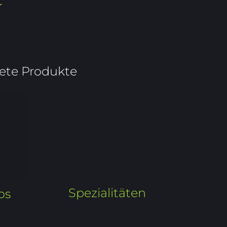
itete Produkte
Spezialitäten
os