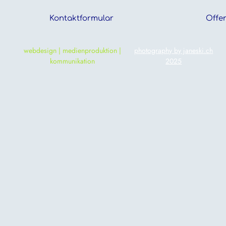
Kontaktformular
Offen
webdesign | medienproduktion |
photography by janeski.ch
kommunikation
2025