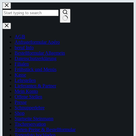
Zum
Inhalt
springen
Keine
Ergebnisse
AGB
Anfrageformular Apéro
beruf Info
Bestellformular Allgemein
Datenschutzerklärung
Filialen
Frühstück und Menüs
Kasse
Lehrstellen
Lieferanten & Partner
Mein Konto
Offene Stellen
Presse
Schnupperlehre
Shop
Startseite Steinmann
Tischreservation
Torten-Preise & Bestellformular
Tortenfoto hochladen