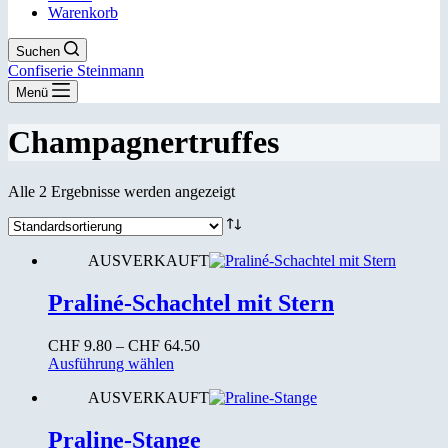
Warenkorb
Suchen
Confiserie Steinmann
Menü
Champagnertruffes
Alle 2 Ergebnisse werden angezeigt
AUSVERKAUFT
Praliné-Schachtel mit Stern
Preisspanne:
CHF
9.80
–
CHF
64.50
Dieses
CHF 9.80
Ausführung wählen
Produkt
bis
AUSVERKAUFT
weist
CHF 64.50
mehrere
Varianten
Praline-Stange