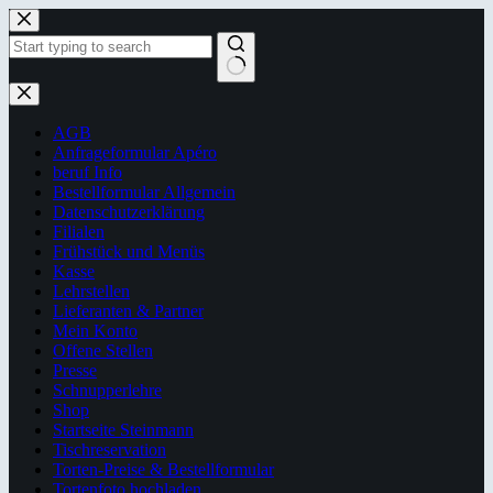
Zum
Inhalt
springen
Keine
Ergebnisse
AGB
Anfrageformular Apéro
beruf Info
Bestellformular Allgemein
Datenschutzerklärung
Filialen
Frühstück und Menüs
Kasse
Lehrstellen
Lieferanten & Partner
Mein Konto
Offene Stellen
Presse
Schnupperlehre
Shop
Startseite Steinmann
Tischreservation
Torten-Preise & Bestellformular
Tortenfoto hochladen