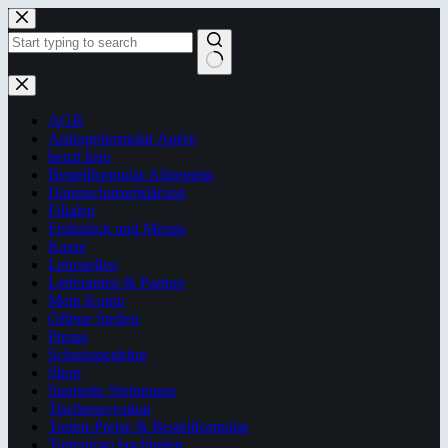
Zum
Inhalt
springen
Keine
Ergebnisse
AGB
Anfrageformular Apéro
beruf Info
Bestellformular Allgemein
Datenschutzerklärung
Filialen
Frühstück und Menüs
Kasse
Lehrstellen
Lieferanten & Partner
Mein Konto
Offene Stellen
Presse
Schnupperlehre
Shop
Startseite Steinmann
Tischreservation
Torten-Preise & Bestellformular
Tortenfoto hochladen