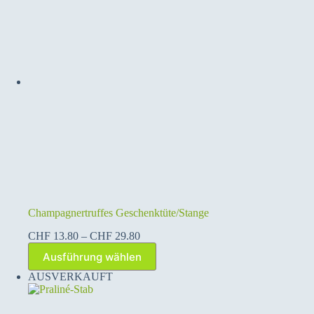
Champagnertruffes Geschenktüte/Stange
Preisspanne:
CHF
13.80
–
CHF
29.80
CHF 13.80
Dieses
Ausführung wählen
bis
Produkt
CHF 29.80
weist
AUSVERKAUFT
mehrere
Varianten
auf.