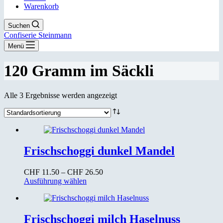
Warenkorb
Suchen
Confiserie Steinmann
Menü
120 Gramm im Säckli
Alle 3 Ergebnisse werden angezeigt
Frischschoggi dunkel Mandel
Preisspanne:
CHF
11.50
–
CHF
26.50
Dieses
CHF 11.50
Ausführung wählen
Produkt
bis
weist
CHF 26.50
mehrere
Varianten
Frischschoggi milch Haselnuss