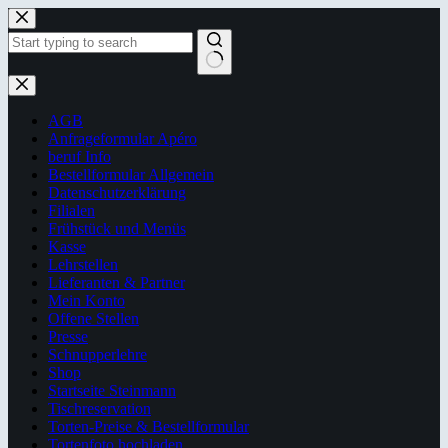
Zum
Inhalt
springen
Keine
Ergebnisse
AGB
Anfrageformular Apéro
beruf Info
Bestellformular Allgemein
Datenschutzerklärung
Filialen
Frühstück und Menüs
Kasse
Lehrstellen
Lieferanten & Partner
Mein Konto
Offene Stellen
Presse
Schnupperlehre
Shop
Startseite Steinmann
Tischreservation
Torten-Preise & Bestellformular
Tortenfoto hochladen