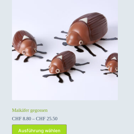
Maikäfer gegossen
Preisspanne:
CHF
8.80
–
CHF
25.50
CHF 8.80
Dieses
bis
Ausführung wählen
Produkt