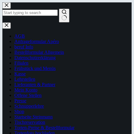
Zum
Inhalt
springen
Keine
Ergebnisse
AGB
Anfrageformular Apéro
beruf Info
Bestellformular Allgemein
Datenschutzerklärung
Filialen
Frühstück und Menüs
Kasse
Lehrstellen
Lieferanten & Partner
Mein Konto
Offene Stellen
Presse
Schnupperlehre
Shop
Startseite Steinmann
Tischreservation
Torten-Preise & Bestellformular
Tortenfoto hochladen