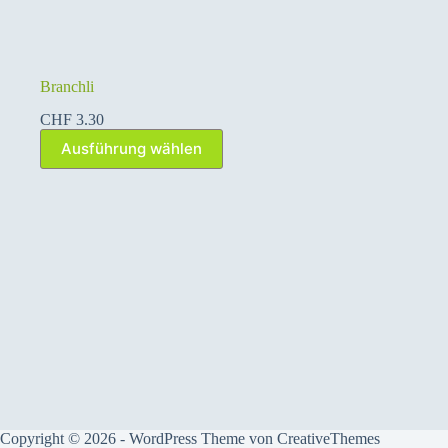
Branchli
CHF
3.30
Dieses
Ausführung wählen
Produkt
weist
mehrere
Varianten
auf.
Die
Optionen
können
auf
der
Produktseite
gewählt
werden
Copyright © 2026 - WordPress Theme von
CreativeThemes