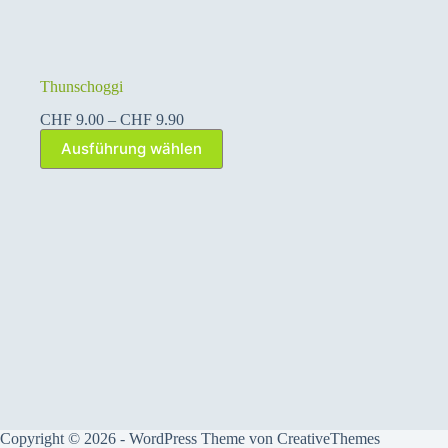
Thunschoggi
Preisspanne:
CHF
9.00
–
CHF
9.90
CHF 9.00
Dieses
Ausführung wählen
bis
Produkt
CHF 9.90
weist
mehrere
Varianten
auf.
Die
Optionen
können
auf
der
Produktseite
gewählt
werden
Copyright © 2026 - WordPress Theme von
CreativeThemes