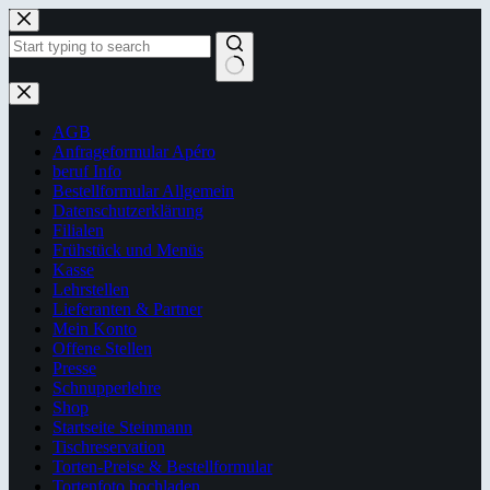
Zum
Inhalt
springen
Keine
Ergebnisse
AGB
Anfrageformular Apéro
beruf Info
Bestellformular Allgemein
Datenschutzerklärung
Filialen
Frühstück und Menüs
Kasse
Lehrstellen
Lieferanten & Partner
Mein Konto
Offene Stellen
Presse
Schnupperlehre
Shop
Startseite Steinmann
Tischreservation
Torten-Preise & Bestellformular
Tortenfoto hochladen