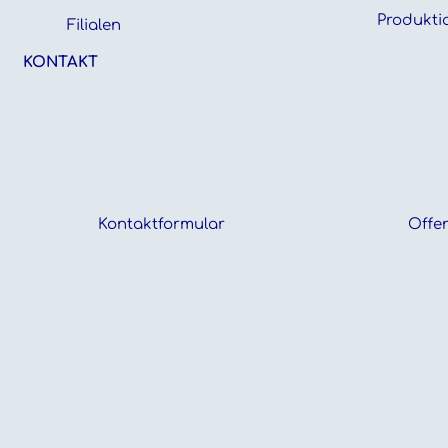
Produkti
Filialen
KONTAKT
Kontaktformular
Offen