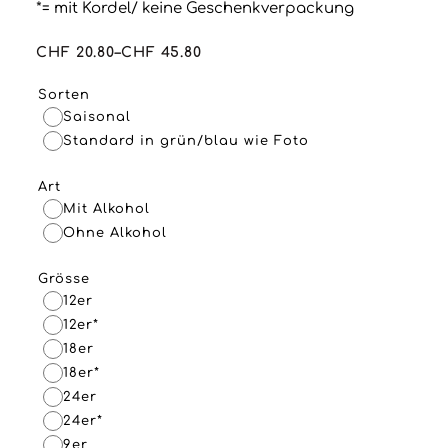
*= mit Kordel/ keine Geschenkverpackung
CHF
20.80
–
CHF
45.80
Preisspanne:
CHF 20.80
Sorten
bis
Saisonal
CHF 45.80
Standard in grün/blau wie Foto
Art
Mit Alkohol
Ohne Alkohol
Grösse
12er
12er*
18er
18er*
24er
24er*
9er