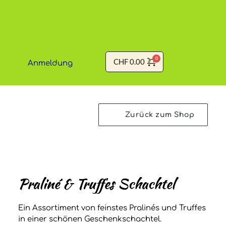
Zum
Inhalt
springen
CHF
0.00
Anmeldung
Zurück zum Shop
Praliné & Truffes Schachtel
Ein Assortiment von feinstes Pralinés und Truffes
in einer schönen Geschenkschachtel.