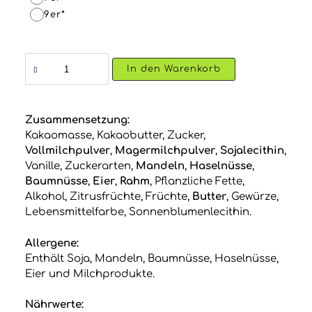
9er*
Praliné
In den Warenkorb
&
Truffes
Schachtel
Menge
Zusammensetzung:
Kakaomasse, Kakaobutter, Zucker,
Vollmilchpulver
,
Magermilchpulver
,
Sojalecithin
,
Vanille, Zuckerarten,
Mandeln
,
Haselnüsse
,
Baumnüsse
,
Eier
,
Rahm
, Pflanzliche Fette,
Alkohol, Zitrusfrüchte, Früchte,
Butter
, Gewürze,
Lebensmittelfarbe, Sonnenblumenlecithin.
Allergene:
Enthält Soja, Mandeln, Baumnüsse, Haselnüsse,
Eier und Milchprodukte.
Nährwerte: