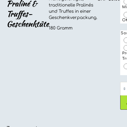
Praliné &
traditionelle Pralinés
Mi
Truffes-
und Truffes in einer
Geschenkverpackung.
O
Geschenktüte
180 Gramm
So
Pr
Tr
Pra
&
Truf
Ges
Me