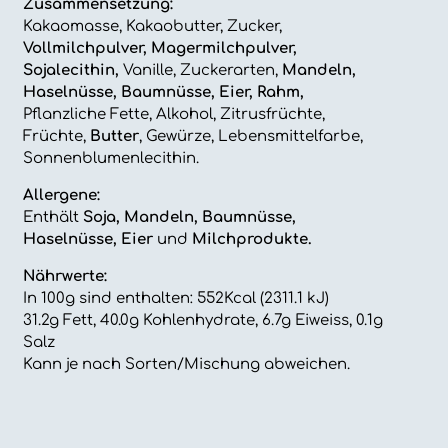
Zusammensetzung:
Kakaomasse, Kakaobutter, Zucker,
Vollmilchpulver, Magermilchpulver,
Sojalecithin,
Vanille, Zuckerarten,
Mandeln,
Haselnüsse, Baumnüsse, Eier, Rahm,
Pflanzliche Fette, Alkohol, Zitrusfrüchte,
Früchte,
Butter
, Gewürze, Lebensmittelfarbe,
Sonnenblumenlecithin.
Allergene:
Enthält
Soja, Mandeln, Baumnüsse,
Haselnüsse, Eier
und
Milchprodukte.
Nährwerte:
In 100g sind enthalten: 552Kcal (2311.1 kJ)
31.2g Fett, 40.0g Kohlenhydrate, 6.7g Eiweiss, 0.1g
Salz
Kann je nach Sorten/Mischung abweichen.