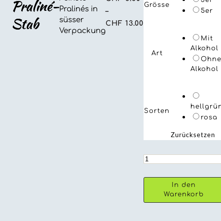
Praliné-
3er
Grösse
Pralinés in
–
5er
Stab
süsser
Preisspanne:
CHF
13.00
Verpackung
CHF 8.80
Mit
bis
Alkohol
Art
Ohn
CHF 13.00
Alkohol
hellgrü
Sorten
rosa
Zurücksetzen
Praliné-
Stab
Menge
In den
Warenkorb