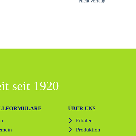
Nicht vorrätig
it seit 1920
LLFORMULARE
ÜBER UNS
en
Filialen
emein
Produktion