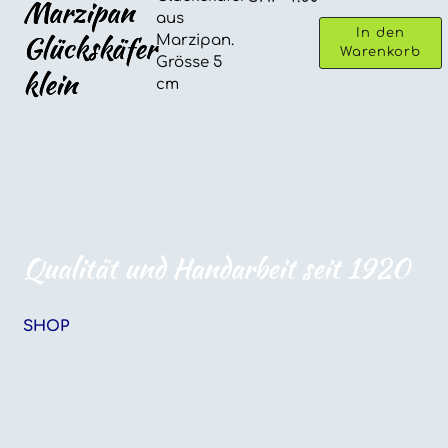
Marzipan
klein
aus
Menge
In den
Glückskäfer
Marzipan.
Warenkorb
Grösse 5
klein
cm
Qualität und Handarbeit seit 1920
SHOP