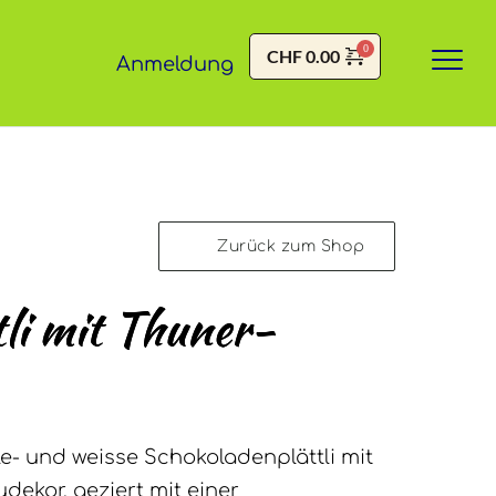
CHF
0.00
Anmeldung
Zurück zum Shop
li mit Thuner-
le- und weisse Schokoladenplättli mit
ekor, geziert mit einer