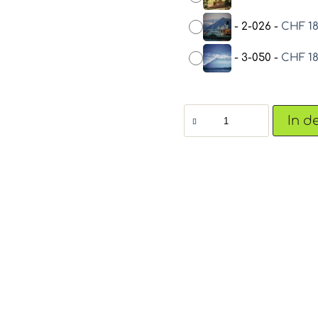
-
2-026
-
CHF
18
-
3-050
-
CHF
18
Aromaplättli
In d
mit
Thuner-
Postkarte
Menge