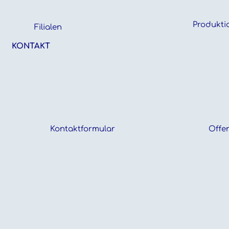
Produkti
Filialen
KONTAKT
Kontaktformular
Offen