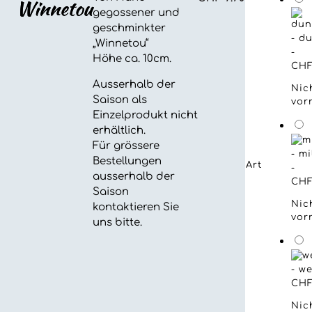
Winnetou
gegossener und
geschminkter
-
du
„Winnetou“
-
Höhe ca. 10cm.
CH
Ausserhalb der
Nic
Saison als
vor
Einzelprodukt nicht
erhältlich.
Für grössere
-
mi
Bestellungen
Art
-
ausserhalb der
CH
Saison
Nic
kontaktieren Sie
vor
uns bitte.
-
we
CH
Nic