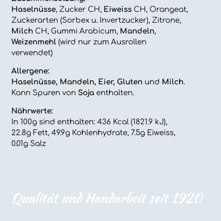
Haselnüsse
, Zucker CH,
Eiweiss
CH, Orangeat,
Zuckerarten (Sorbex u. Invertzucker), Zitrone,
Milch
CH, Gummi Arabicum,
Mandeln
,
Weizenmehl
(wird nur zum Ausrollen
verwendet)
Allergene:
Haselnüsse, Mandeln, Eier, Gluten
und
Milch
.
Kann Spuren von
Soja
enthalten.
Nährwerte:
In 100g sind enthalten: 436 Kcal (1821.9 kJ),
22.8g Fett, 49.9g Kohlenhydrate, 7.5g Eiweiss,
0.01g Salz
Qualität und Handarbeit seit 1920