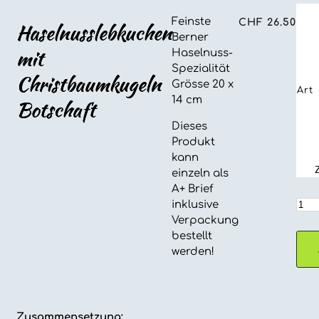
Feinste
CHF
26.50
Haselnusslebkuchen
Berner
mit
Haselnuss-
Spezialität
Christbaumkugeln
Grösse 20 x
Art
14 cm
Botschaft
Dieses
Produkt
kann
einzeln als
A+ Brief
Hase
inklusive
mit
Verpackung
Chri
bestellt
Bots
werden!
Men
Zusammensetzung: