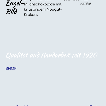
Engel-
vorrätig
Milchschokolade mit
Bild
knusprigem Nougat-
Krokant
Qualität und Handarbeit seit 1920
SHOP