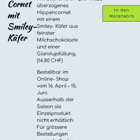
Cornet
Smiley-
überzogenes
Käfer
In den
mit
Hippencornet
Menge
Warenkorb
mit einem
Smiley-
Smiley- Käfer aus
feinster
Käfer
Milchschokolade
und einer
Giandujafüllung.
(14.80 CHF)
Bestellbar im
Online- Shop
vom 16. April – 15.
Juni.
Ausserhalb der
Saison als
Einzelprodukt
nicht erhältlich.
Für grössere
Bestellungen