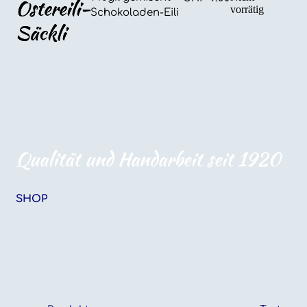
Ostereili-
vorrätig
Schokoladen-Eili
Säckli
Qualität und Handarbeit seit 1920
SHOP