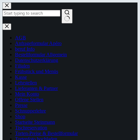
Zum
Inhalt
springen
Keine
Ergebnisse
AGB
Anfrageformular Apéro
beruf Info
Bestellformular Allgemein
Datenschutzerklärung
Filialen
Frühstück und Menüs
Kasse
Lehrstellen
Lieferanten & Partner
Mein Konto
Offene Stellen
Presse
Schnupperlehre
Shop
Startseite Steinmann
Tischreservation
Torten-Preise & Bestellformular
Tortenfoto hochladen