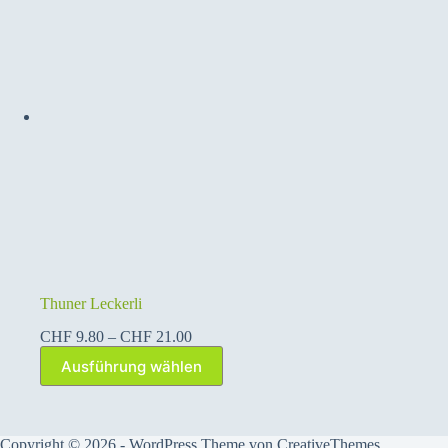
Thuner Leckerli
Preisspanne:
CHF
9.80
–
CHF
21.00
CHF 9.80
Dieses
Ausführung wählen
bis
Produkt
CHF 21.00
weist
mehrere
Varianten
auf.
Copyright © 2026 - WordPress Theme von
CreativeThemes